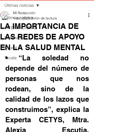
Últimas noticias
MI Redacción
Últimas noticias
1 dic 2025
3 min de lectura
LA IMPORTANCIA DE
INTERNACIONAL
LAS REDES DE APOYO
Ensenada
EN LA SALUD MENTAL
Estatal
• “La soledad no 
Tecate
depende del número de 
personas que nos 
rodean, sino de la 
calidad de los lazos que 
construimos”, explica la 
Experta CETYS, Mtra. 
Alexia Escutia, 