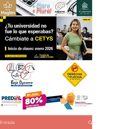
+ Claro
+ Plural
Entrada