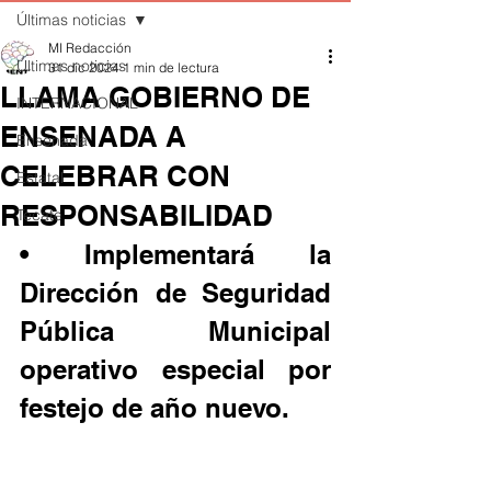
Últimas noticias
MI Redacción
Últimas noticias
31 dic 2024
1 min de lectura
LLAMA GOBIERNO DE
INTERNACIONAL
ENSENADA A
Ensenada
CELEBRAR CON
Estatal
RESPONSABILIDAD
Tecate
• Implementará la 
Dirección de Seguridad 
Pública Municipal 
operativo especial por 
festejo de año nuevo.