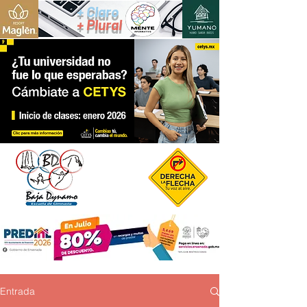
+ Claro
+ Plural
Entrada