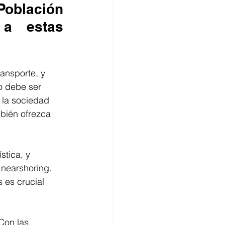
Población 
a estas 
ransporte, y 
o debe ser 
 la sociedad 
mbién ofrezca 
stica, y 
nearshoring. 
 es crucial 
Con las 