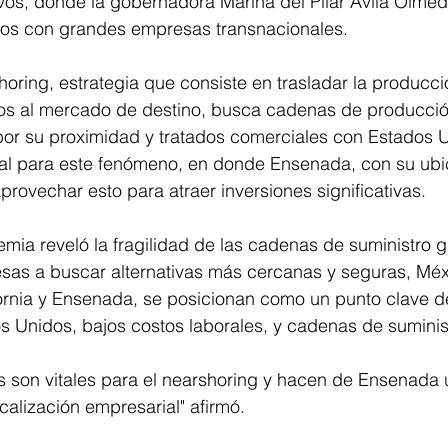
os, donde la gobernadora Marina del Pilar Ávila Olmed
vos con grandes empresas transnacionales.  
horing, estrategia que consiste en trasladar la producci
nos al mercado de destino, busca cadenas de producció
 por su proximidad y tratados comerciales con Estados 
al para este fenómeno, en donde Ensenada, con su ubi
provechar esto para atraer inversiones significativas.
ia reveló la fragilidad de las cadenas de suministro g
sas a buscar alternativas más cercanas y seguras, Méxi
fornia y Ensenada, se posicionan como un punto clave d
 Unidos, bajos costos laborales, y cadenas de suministr
as son vitales para el nearshoring y hacen de Ensenada
ocalización empresarial" afirmó.