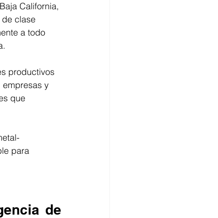
Baja California, 
 de clase 
mente a todo 
. 
res productivos 
, empresas y 
es que 
etal-
le para 
gencia de 