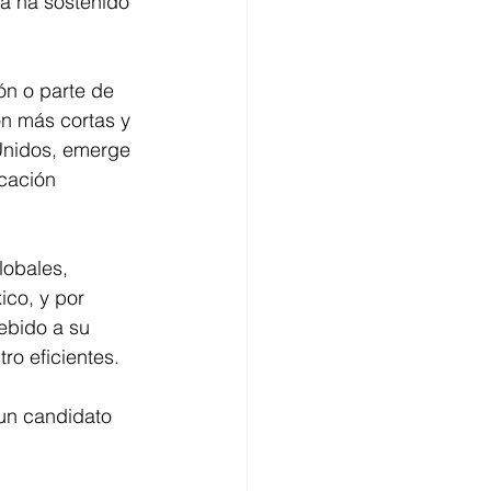
a ha sostenido 
ón o parte de 
n más cortas y 
Unidos, emerge 
cación 
lobales, 
co, y por 
ebido a su 
o eficientes. 
 un candidato 