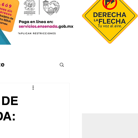
te
 DE
A: