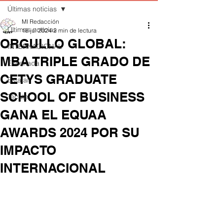
Últimas noticias
MI Redacción
Últimas noticias
18 jul 2024
2 min de lectura
ORGULLO GLOBAL:
INTERNACIONAL
MBA TRIPLE GRADO DE
Ensenada
CETYS GRADUATE
Estatal
SCHOOL OF BUSINESS
Tecate
GANA EL EQUAA
AWARDS 2024 POR SU
IMPACTO
INTERNACIONAL