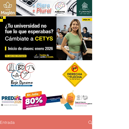
+ Claro
+ Plural
Entrada