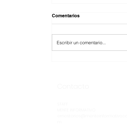
Comentarios
Escribir un comentario...
ANUNCIA CESPE
SEGUNDA ETAPA DE LA
OBRA DE INTERCONEXIÓN
DE DESCARGA DE LA
CLÍNICA NO. 8 DEL IMSS
Contacto
STAFF
MENTE INFORMATIVO
ernestorios@menteinformativo.c
m