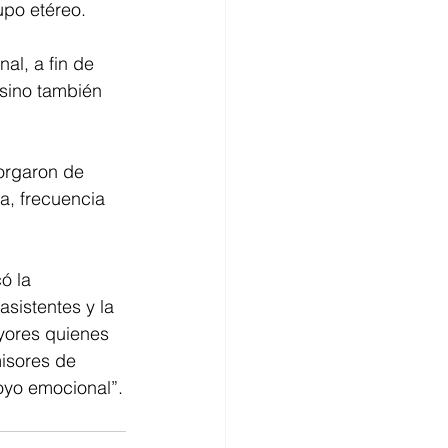
upo etéreo.
al, a fin de 
 sino también 
torgaron de 
a, frecuencia 
ó la 
asistentes y la 
yores quienes 
isores de 
oyo emocional”.