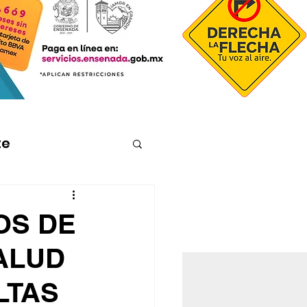
te
OS DE
ALUD
LTAS