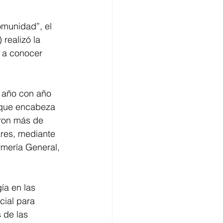
munidad”, el 
realizó la 
 a conocer 
 año con año 
 que encabeza 
aron más de 
ares, mediante 
rmería General, 
ía en las 
cial para 
 de las 