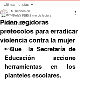
Últimas noticias
MI Redacción
Últimas noticias
16 may 2022
2 min de lectura
Piden regidoras
INTERNACIONAL
protocolos para erradicar
Ensenada
violencia contra la mujer
Estatal
• Que  la Secretaría de 
Tecate
Educación accione 
herramientas en los 
planteles escolares.