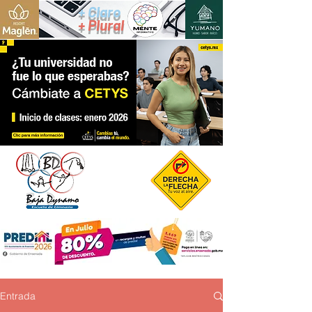
+ Claro
+ Plural
Entrada