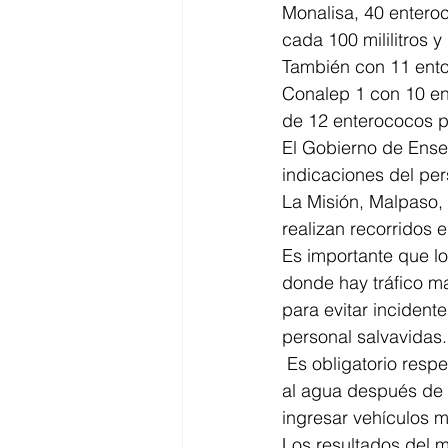
Monalisa, 40 entero
cada 100 mililitros 
También con 11 ento
Conalep 1 con 10 en
de 12 enterococos po
El Gobierno de Ense
indicaciones del per
La Misión, Malpaso,
realizan recorridos 
Es importante que lo
donde hay tráfico m
para evitar incidente
personal salvavidas.
 Es obligatorio respetar las reglas de las zonas costeras como no tirar basura, no ingresar 
al agua después de c
ingresar vehículos m
Los resultados del m