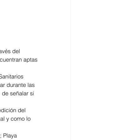
avés del 
ncuentran aptas 
anitarios 
r durante las 
de señalar si 
dición del 
al y como lo 
; Playa 