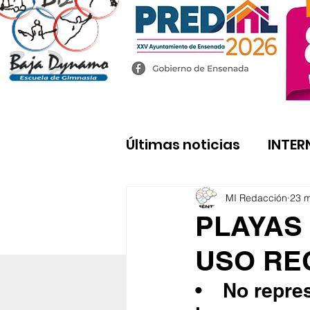
Últimas noticias
INTER
MI Redacción
23 
PLAYAS
USO RE
•	No representan riesgo a la salud, pues cumplen con 