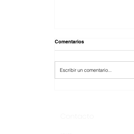
Comentarios
Escribir un comentario...
ANUNCIA CESPE
SEGUNDA ETAPA DE LA
OBRA DE INTERCONEXIÓN
DE DESCARGA DE LA
CLÍNICA NO. 8 DEL IMSS
Contacto