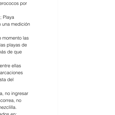
terococos por 
; Playa 
n una medición 
o momento las 
las playas de 
más de que 
ntre ellas 
barcaciones 
sta del 
correa, no 
zclilla.
ados en: 