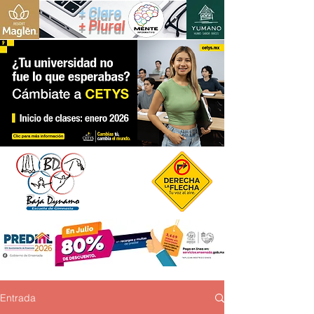
+ Claro
+ Plural
Entrada