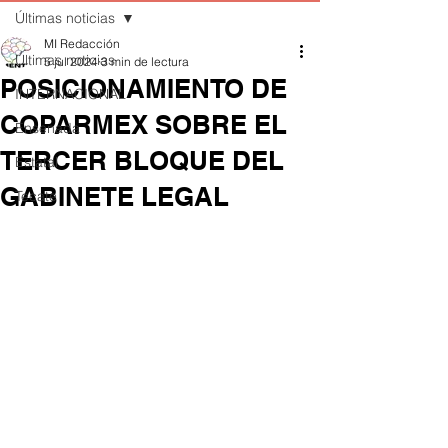
Últimas noticias
MI Redacción
Últimas noticias
5 jul 2024
3 min de lectura
POSICIONAMIENTO DE
INTERNACIONAL
COPARMEX SOBRE EL
Ensenada
TERCER BLOQUE DEL
Estatal
GABINETE LEGAL
Tecate