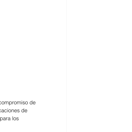
l compromiso de 
caciones de 
para los 