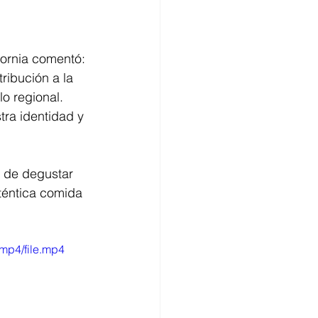
fornia comentó: 
ribución a la 
o regional. 
ra identidad y 
d de degustar 
téntica comida 
mp4/file.mp4