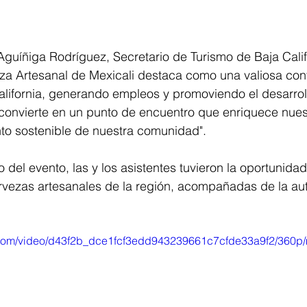
Aguíñiga Rodríguez, Secretario de Turismo de Baja Cali
za Artesanal de Mexicali destaca como una valiosa cont
lifornia, generando empleos y promoviendo el desarroll
convierte en un punto de encuentro que enriquece nuest
nto sostenible de nuestra comunidad".
o del evento, las y los asistentes tuvieron la oportunida
rvezas artesanales de la región, acompañadas de la au
ic.com/video/d43f2b_dce1fcf3edd943239661c7cfde33a9f2/360p/