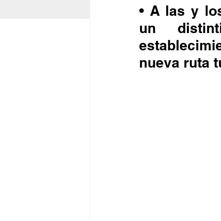
• A las y lo
un disti
establecimi
nueva ruta tu