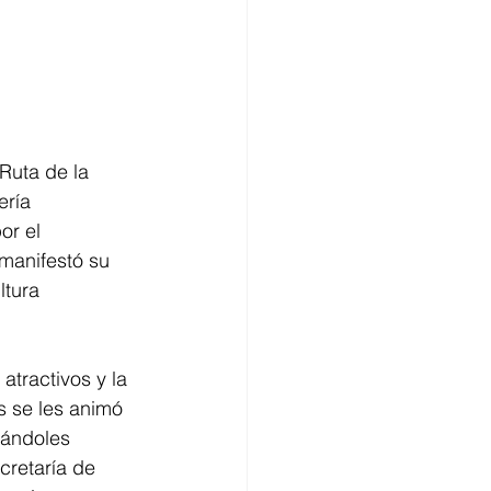
Ruta de la 
ería 
r el 
manifestó su 
ltura 
atractivos y la 
s se les animó 
dándoles 
cretaría de 