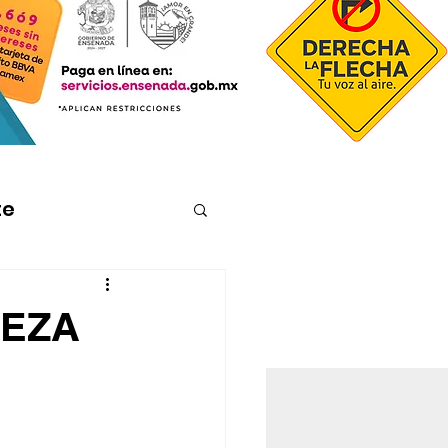
te
VEZA