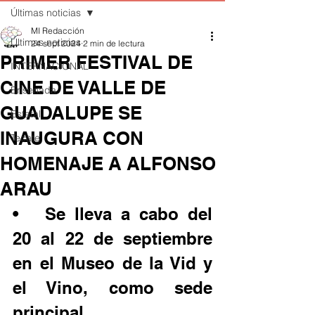
Últimas noticias
MI Redacción
Últimas noticias
24 sept 2024
2 min de lectura
PRIMER FESTIVAL DE
INTERNACIONAL
CINE DE VALLE DE
Ensenada
GUADALUPE SE
Estatal
INAUGURA CON
Tecate
HOMENAJE A ALFONSO
ARAU
•	Se lleva a cabo del 
20 al 22 de septiembre 
en el Museo de la Vid y 
el Vino, como sede 
principal.