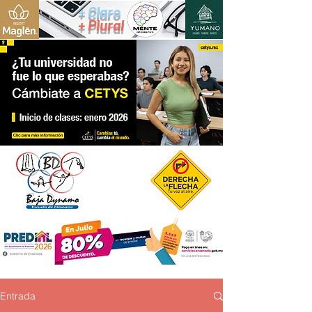
+ Claro
+ Plural
Entrada