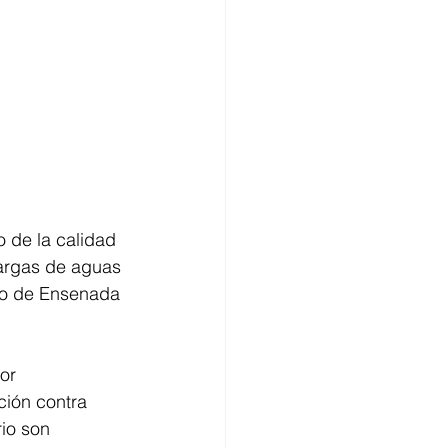
 de la calidad 
argas de aguas 
io de Ensenada 
 
or 
ción contra 
io son 