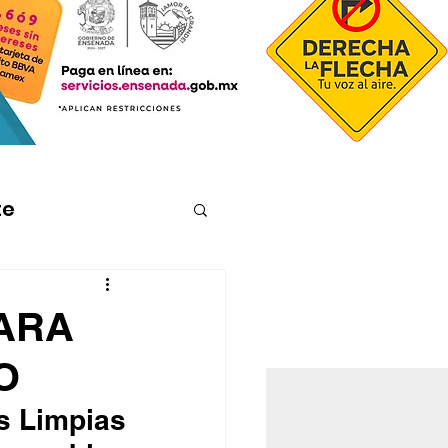
te
ARA
O