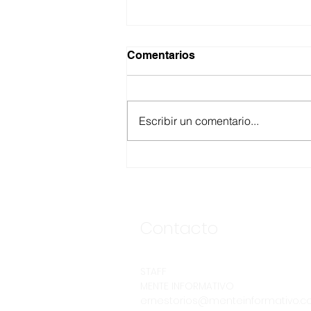
Comentarios
Escribir un comentario...
ASEGURA FUERZA
ESTATAL AL “KRIKEN” EN
VALLE DE GUADALUPE
Contacto
STAFF
MENTE INFORMATIVO
ernestorios@menteinformativo.c