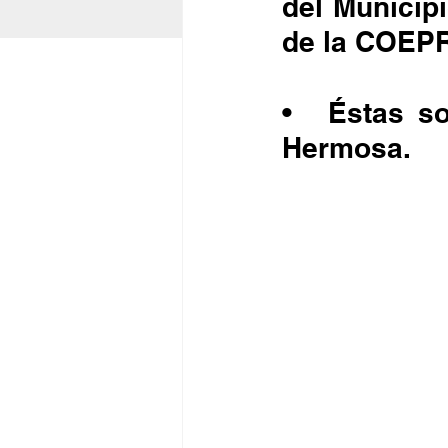
del Municipi
de la COEPR
•	Éstas son: Conalep 1, Conalep 2, Stacks y Playa 
Hermosa.