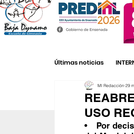
Últimas noticias
INTER
MI Redacción
29 
REABRE
USO RE
•	Por decisión unánime del Comité de Playas Limpias 