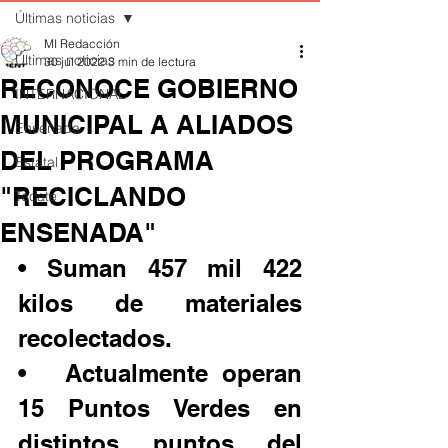
Últimas noticias
MI Redacción
Últimas noticias
30 jul 2022
3 min de lectura
RECONOCE GOBIERNO
INTERNACIONAL
MUNICIPAL A ALIADOS
Ensenada
DEL PROGRAMA
Estatal
"RECICLANDO
Tecate
ENSENADA"
• Suman 457 mil 422 
kilos de materiales 
recolectados.
•	Actualmente operan  
15 Puntos Verdes en 
distintos puntos del 