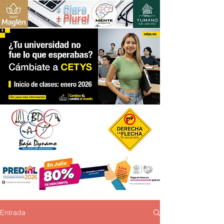
+ Claro
+ Plural
Entrada