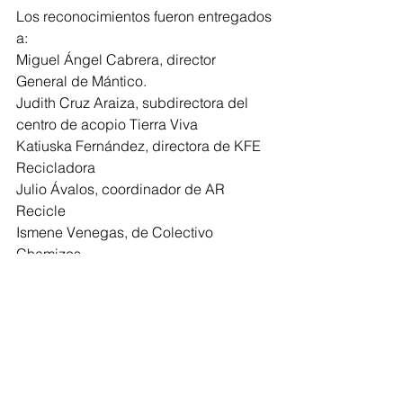
Los reconocimientos fueron entregados 
a:
Miguel Ángel Cabrera, director 
General de Mántico.
Judith Cruz Araiza, subdirectora del 
centro de acopio Tierra Viva
Katiuska Fernández, directora de KFE 
Recicladora
Julio Ávalos, coordinador de AR 
Recicle
Ismene Venegas, de Colectivo 
Chamizos
Ricardo Gámiz y Abril Ortega, 
colaboradores de Abonanza
Jennifer Sánchez, de Grasas y Aceites 
de la Costa 
Andrea Islas y César Corella, de 
Consciencia Terrestre.