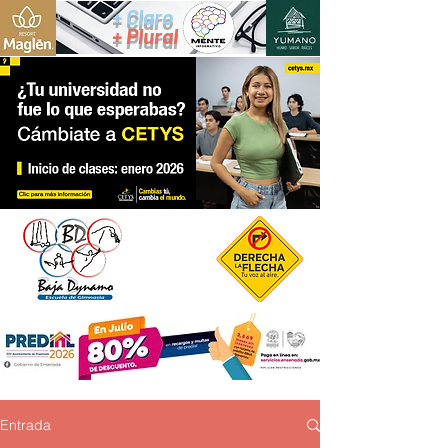
+ Claro
+ Plural
Entrada