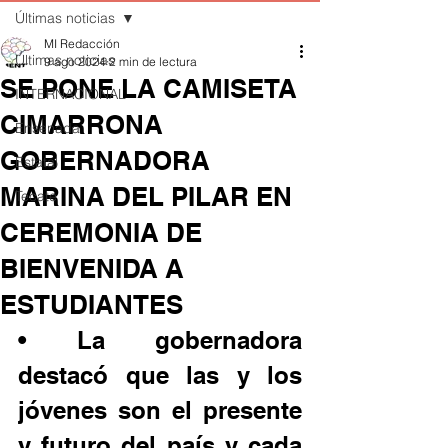
Últimas noticias
MI Redacción
Últimas noticias
9 ago 2024
2 min de lectura
SE PONE LA CAMISETA
INTERNACIONAL
CIMARRONA
Ensenada
GOBERNADORA
Estatal
MARINA DEL PILAR EN
Tecate
CEREMONIA DE
BIENVENIDA A
ESTUDIANTES
• La gobernadora 
destacó que las y los 
jóvenes son el presente 
y futuro del país y cada 