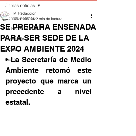
Últimas noticias
MI Redacción
Últimas noticias
18 sept 2024
2 min de lectura
SE PREPARA ENSENADA
INTERNACIONAL
PARA SER SEDE DE LA
Ensenada
EXPO AMBIENTE 2024
Estatal
• La Secretaría de Medio 
Tecate
Ambiente retomó este 
proyecto que marca un 
precedente a nivel 
estatal.