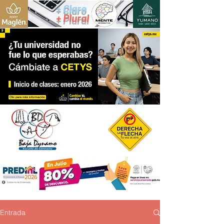
+ Claro
+ Plural
Entrada