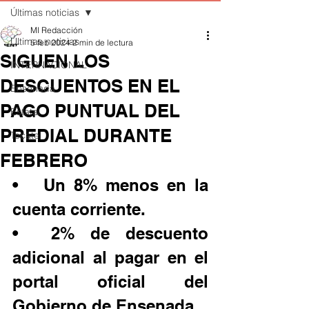
Últimas noticias
MI Redacción
Últimas noticias
5 feb 2024
2 min de lectura
SIGUEN LOS
INTERNACIONAL
DESCUENTOS EN EL
Ensenada
PAGO PUNTUAL DEL
Estatal
PREDIAL DURANTE
Tecate
FEBRERO
•	Un 8% menos en la 
cuenta corriente.
•	2% de descuento 
adicional al pagar en el 
portal oficial del 
Gobierno de Ensenada.