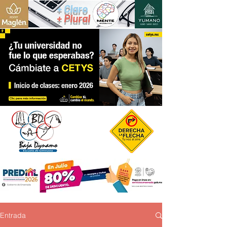
+ Claro
+ Plural
Entrada