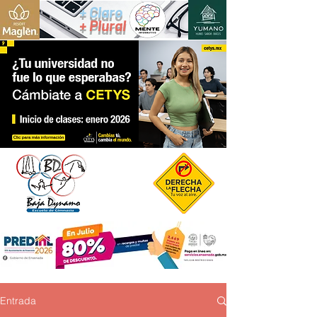
+ Claro
+ Plural
Entrada