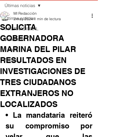
Últimas noticias
MI Redacción
Últimas noticias
2 may 2024
1 min de lectura
SOLICITA
INTERNACIONAL
GOBERNADORA
Ensenada
MARINA DEL PILAR
Estatal
RESULTADOS EN
Tecate
INVESTIGACIONES DE
TRES CIUDADANOS
EXTRANJEROS NO
LOCALIZADOS
• La mandataria reiteró 
su compromiso por 
velar que las 