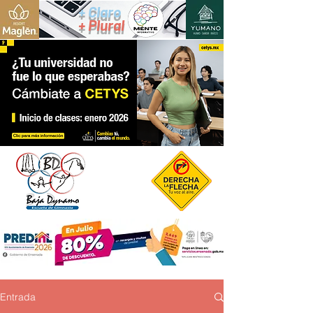
+ Claro
+ Plural
Entrada