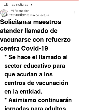
Últimas noticias
MI Redacción
Últimas noticias
15 dic 2021
3 min de lectura
Solicitan a maestros
INTERNACIONAL
atender llamado de
Ensenada
vacunarse con refuerzo
Estatal
contra Covid-19
Tecate
* Se hace el llamado al 
sector educativo para 
que acudan a los 
centros de vacunación 
en la entidad.
* Asimismo continuarán 
jornadas para adultos 