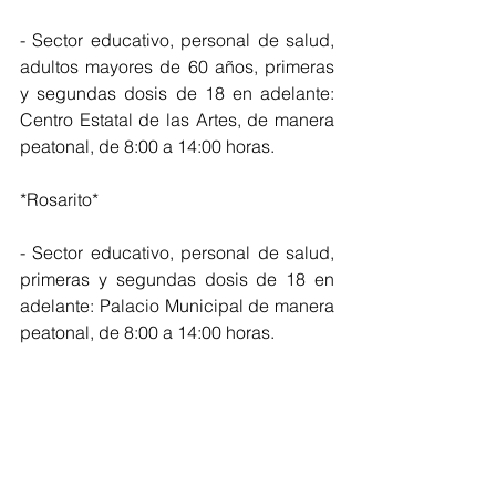
- Sector educativo, personal de salud, 
adultos mayores de 60 años, primeras 
y segundas dosis de 18 en adelante: 
Centro Estatal de las Artes, de manera 
peatonal, de 8:00 a 14:00 horas.
*Rosarito*
- Sector educativo, personal de salud, 
primeras y segundas dosis de 18 en 
adelante: Palacio Municipal de manera 
peatonal, de 8:00 a 14:00 horas.
San Quintín se habilitarán la 
Secundaría 
#41
 (Eraclio Espinoza, El 
Rosario de Arriba), Primaria Vicente 
Guerrero (Vicente Guerrero) y la 
Jurisdicción de Servicios de Salud 