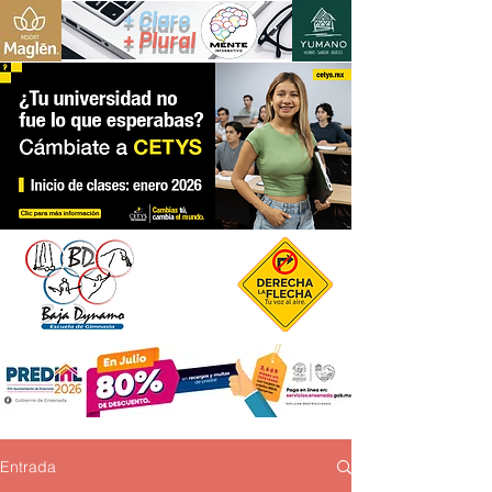
+ Claro
+ Plural
Entrada