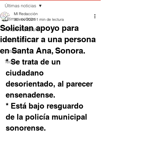
Últimas noticias
MI Redacción
Últimas noticias
30 nov 2021
1 min de lectura
Solicitan apoyo para
INTERNACIONAL
identificar a una persona
Ensenada
en Santa Ana, Sonora.
Estatal
* Se trata de un 
Tecate
ciudadano 
desorientado, al parecer 
ensenadense.
* Está bajo resguardo 
de la policía municipal 
sonorense.