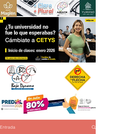
+ Claro
+ Plural
Entrada