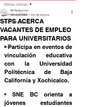
Últimas noticias
MI Redacción
Últimas noticias
24 sept 2024
1 min de lectura
STPS ACERCA
INTERNACIONAL
VACANTES DE EMPLEO
Ensenada
PARA UNIVERSITARIOS
Estatal
• Participa en eventos de 
Tecate
vinculación educativa 
con la Universidad 
Politécnica de Baja 
California y Xochicalco.
• SNE BC orienta a 
jóvenes estudiantes 