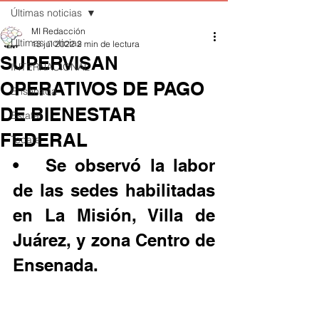
Últimas noticias
MI Redacción
Últimas noticias
13 jul 2022
2 min de lectura
SUPERVISAN
INTERNACIONAL
OPERATIVOS DE PAGO
Ensenada
DE BIENESTAR
Estatal
FEDERAL
Tecate
•	Se observó la labor 
de las sedes habilitadas 
en La Misión, Villa de 
Juárez, y zona Centro de 
Ensenada.