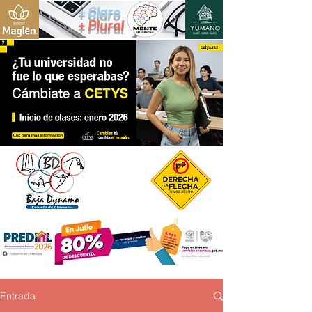
+ Claro
+ Plural
Entrada