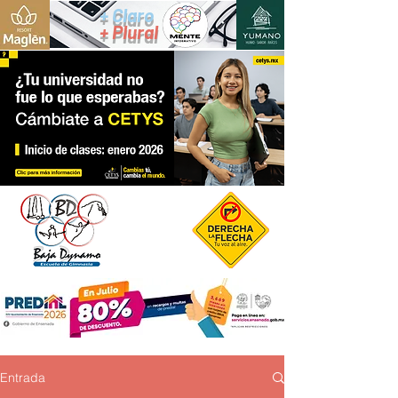
+ Claro
+ Plural
Entrada