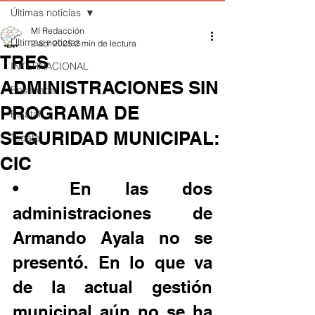
Últimas noticias
MI Redacción
Últimas noticias
2 abr 2025
2 min de lectura
TRES
INTERNACIONAL
ADMINISTRACIONES SIN
Ensenada
PROGRAMA DE
Estatal
SEGURIDAD MUNICIPAL:
Tecate
CIC
•	En las dos 
administraciones de 
Armando Ayala no se 
presentó. En lo que va 
de la actual gestión 
municipal aún no se ha 