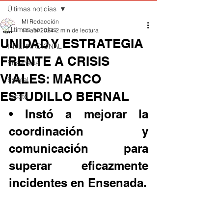
Últimas noticias
MI Redacción
Últimas noticias
11 abr 2024
2 min de lectura
UNIDAD Y ESTRATEGIA
INTERNACIONAL
FRENTE A CRISIS
Ensenada
VIALES: MARCO
Estatal
ESTUDILLO BERNAL
Tecate
• Instó a mejorar la 
coordinación y 
comunicación para 
superar eficazmente 
incidentes en Ensenada.