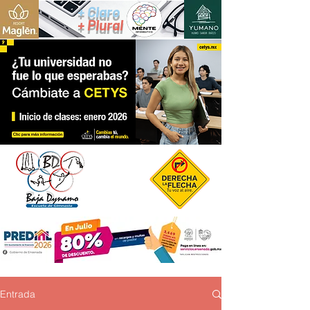
+ Claro
+ Plural
Entrada