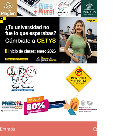
+ Claro
+ Plural
Entrada