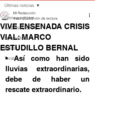
Últimas noticias
MI Redacción
Últimas noticias
4 abr 2024
2 min de lectura
VIVE ENSENADA CRISIS
INTERNACIONAL
VIAL: MARCO
Ensenada
ESTUDILLO BERNAL
Estatal
• Así como han sido 
Tecate
lluvias extraordinarias, 
debe de haber un 
rescate extraordinario.