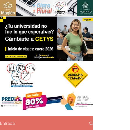
+ Claro
+ Plural
Entrada