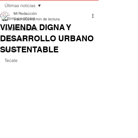
Últimas noticias
MI Redacción
Últimas noticias
5 abr 2024
2 min de lectura
VIVIENDA DIGNA Y
INTERNACIONAL
DESARROLLO URBANO
Ensenada
SUSTENTABLE
Estatal
Tecate